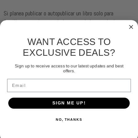
Si planea publicar o autopublicar un libro solo para
familiares y amigos, o si planea venderlo usted mismo a
un público limitado, durante una presentación personal o en
reuniones, su libro no requiere ISBN.
WANT ACCESS TO
EXCLUSIVE DEALS?
Para la última palabra sobre el ISBN, antes de que te
decidas, aquí tienes algunas notas de un editor.
Sign up to receive access to our latest updates and best
offers.
http://www.mipa.org/april-news/41-notes-
Email
from-a-publisher-ebook-isbns
SIGN ME UP!
Etiquetas:
Childrens Authors Guide
NO, THANKS