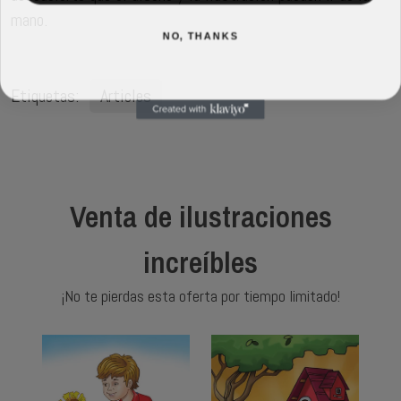
mano.
NO, THANKS
Etiquetas:
Articles
Venta de ilustraciones
increíbles
¡No te pierdas esta oferta por tiempo limitado!